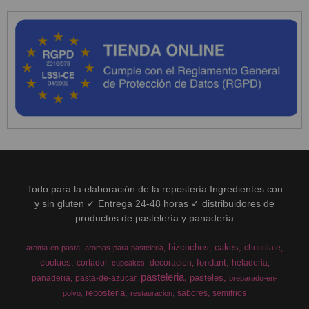
Todo para la elaboración de la repostería Ingredientes con
y sin gluten ✓ Entrega 24-48 horas ✓ distribuidores de
productos de pastelería y panadería
bizcochos
cakes
chocolate
aroma-en-pasta
aromas-para-pasteleria
cookies
fondant
cortador
decoracion
heladeria
cupcakes
pasteleria
pasteles
panaderia
pasta-de-azucar
preparado-en-
reposteria
sabores
semifrios
polvo
restauracion