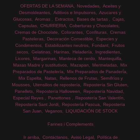
OFERTAS DE LA SEMANA
Novedades
Aceites y
Desmoldeantes
Aditivos e Impulsores
Azucares y
Glucosas
Aromas
Extractos
Bases de tartas
Cajas
Capsulas
CHURRERIA
Coberturas y Chocolates
Cremas de Chocolate
Colorantes
Confituras
Cremas
Pasteleras
Decoración Comestible
Especies y
Condimentos
Estabilizantes neutros
Fondant
Frutos
secos
Gelatinas
Harinas
Heladería
Ingredientes
Licores
Margarinas
Manteca de cerdo
Mantequilla
Masas Madre y sustitutivos
Mazapan
Mermeladas
Mix
Preparados de Pastelería
Mix Preparados de PanaderÍa
Mix Espelta
Natas
Rellenos de Frutas
Semifríos y
Mousses
Utensilios de repostería
Repostería Sin Gluten
Panellets
Repostería Halloween
Repostería Navidad
Especial Reyes
Panettones
Repostería San Valentín
Repostería Sant Jordi
Repostería Pascua
Repostería
San Juan
Veganos
LIQUIDACIÓN DE STOCK
Farines i Complements
Ir arriba
Contáctanos
Aviso Legal
Política de