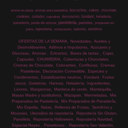
bizcochos
cakes
chocolate
aroma-en-pasta
aromas-para-pasteleria
cookies
fondant
cortador
decoracion
heladeria
cupcakes
pasteleria
pasteles
panaderia
pasta-de-azucar
preparado-en-
reposteria
sabores
semifrios
polvo
restauracion
OFERTAS DE LA SEMANA
Novedades
Aceites y
Desmoldeantes
Aditivos e Impulsores
Azucares y
Glucosas
Aromas
Extractos
Bases de tartas
Cajas
Capsulas
CHURRERIA
Coberturas y Chocolates
Cremas de Chocolate
Colorantes
Confituras
Cremas
Pasteleras
Decoración Comestible
Especies y
Condimentos
Estabilizantes neutros
Fondant
Frutos
secos
Gelatinas
Harinas
Heladería
Ingredientes
Licores
Margarinas
Manteca de cerdo
Mantequilla
Masas Madre y sustitutivos
Mazapan
Mermeladas
Mix
Preparados de Pastelería
Mix Preparados de PanaderÍa
Mix Espelta
Natas
Rellenos de Frutas
Semifríos y
Mousses
Utensilios de repostería
Repostería Sin Gluten
Panellets
Repostería Halloween
Repostería Navidad
Especial Reyes
Panettones
Repostería San Valentín