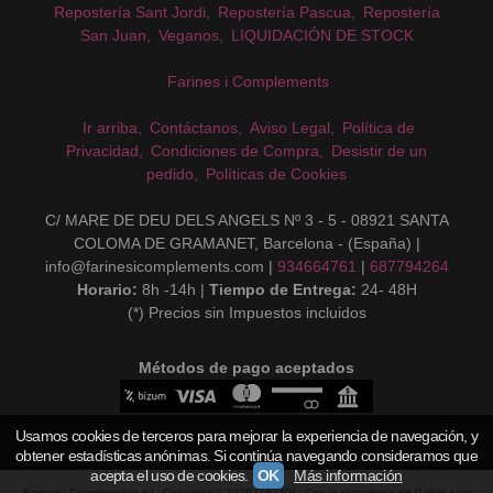
Repostería Sant Jordi
Repostería Pascua
Repostería
San Juan
Veganos
LIQUIDACIÓN DE STOCK
Farines i Complements
Ir arriba
Contáctanos
Aviso Legal
Política de
Privacidad
Condiciones de Compra
Desistir de un
pedido
Políticas de Cookies
C/ MARE DE DEU DELS ANGELS Nº 3 - 5 - 08921 SANTA
COLOMA DE GRAMANET, Barcelona - (España) |
info@farinesicomplements.com |
934664761
|
687794264
Horario:
8h -14h |
Tiempo de Entrega:
24- 48H
(*) Precios sin Impuestos incluidos
Métodos de pago aceptados
Usamos cookies de terceros para mejorar la experiencia de navegación, y
obtener estadísticas anónimas. Si continúa navegando consideramos que
acepta el uso de cookies.
OK
Más información
Farines i Complements s.l
- Copyright © 2026 [15240] - Con la tecnología de Palbin.com