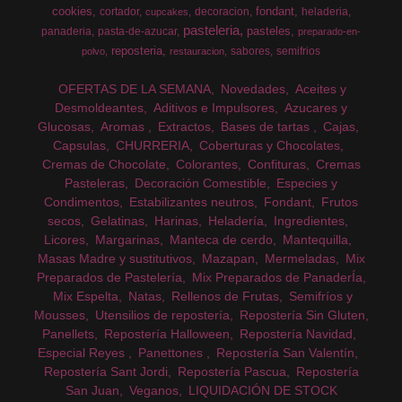
cookies
fondant
cortador
decoracion
heladeria
cupcakes
pasteleria
pasteles
panaderia
pasta-de-azucar
preparado-en-
reposteria
sabores
semifrios
polvo
restauracion
OFERTAS DE LA SEMANA
Novedades
Aceites y
Desmoldeantes
Aditivos e Impulsores
Azucares y
Glucosas
Aromas
Extractos
Bases de tartas
Cajas
Capsulas
CHURRERIA
Coberturas y Chocolates
Cremas de Chocolate
Colorantes
Confituras
Cremas
Pasteleras
Decoración Comestible
Especies y
Condimentos
Estabilizantes neutros
Fondant
Frutos
secos
Gelatinas
Harinas
Heladería
Ingredientes
Licores
Margarinas
Manteca de cerdo
Mantequilla
Masas Madre y sustitutivos
Mazapan
Mermeladas
Mix
Preparados de Pastelería
Mix Preparados de PanaderÍa
Mix Espelta
Natas
Rellenos de Frutas
Semifríos y
Mousses
Utensilios de repostería
Repostería Sin Gluten
Panellets
Repostería Halloween
Repostería Navidad
Especial Reyes
Panettones
Repostería San Valentín
Repostería Sant Jordi
Repostería Pascua
Repostería
San Juan
Veganos
LIQUIDACIÓN DE STOCK