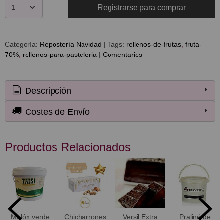
Registrarse para comprar
Categoría:
Repostería Navidad
|
Tags:
rellenos-de-frutas
fruta-
70%
rellenos-para-pasteleria
|
Comentarios
Descripción
Costes de Envío
Productos Relacionados
Melón verde
Chicharrones
Versil Extra
Praliné de