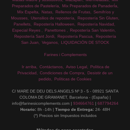
Preparados de Pastelería
Mix Preparados de PanaderÍa
Mix Espelta
Natas
Rellenos de Frutas
Semifríos y
Mousses
Utensilios de repostería
Repostería Sin Gluten
Panellets
Repostería Halloween
Repostería Navidad
Especial Reyes
Panettones
Repostería San Valentín
Repostería Sant Jordi
Repostería Pascua
Repostería
San Juan
Veganos
LIQUIDACIÓN DE STOCK
Farines i Complements
Ir arriba
Contáctanos
Aviso Legal
Política de
Privacidad
Condiciones de Compra
Desistir de un
pedido
Políticas de Cookies
C/ MARE DE DEU DELS ANGELS Nº 3 - 5 - 08921 SANTA
COLOMA DE GRAMANET, Barcelona - (España) |
info@farinesicomplements.com |
934664761
|
687794264
Horario:
8h -14h |
Tiempo de Entrega:
24- 48H
(*) Precios sin Impuestos incluidos