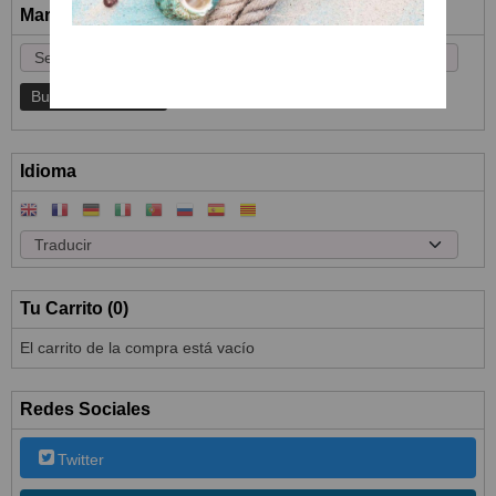
Marcas
Idioma
Tu Carrito (0)
El carrito de la compra está vacío
Redes Sociales
Twitter