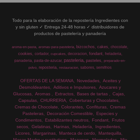
Todo para la elaboración de la repostería Ingredientes con
y sin gluten ✓ Entrega 24-48 horas ✓ distribuidores de
productos de pastelería y panadería
bizcochos
cakes
chocolate
aroma-en-pasta
aromas-para-pasteleria
cookies
fondant
cortador
decoracion
heladeria
cupcakes
pasteleria
pasteles
panaderia
pasta-de-azucar
preparado-en-
reposteria
sabores
semifrios
polvo
restauracion
OFERTAS DE LA SEMANA
Novedades
Aceites y
Desmoldeantes
Aditivos e Impulsores
Azucares y
Glucosas
Aromas
Extractos
Bases de tartas
Cajas
Capsulas
CHURRERIA
Coberturas y Chocolates
Cremas de Chocolate
Colorantes
Confituras
Cremas
Pasteleras
Decoración Comestible
Especies y
Condimentos
Estabilizantes neutros
Fondant
Frutos
secos
Gelatinas
Harinas
Heladería
Ingredientes
Licores
Margarinas
Manteca de cerdo
Mantequilla
Masas Madre y sustitutivos
Mazapan
Mermeladas
Mix