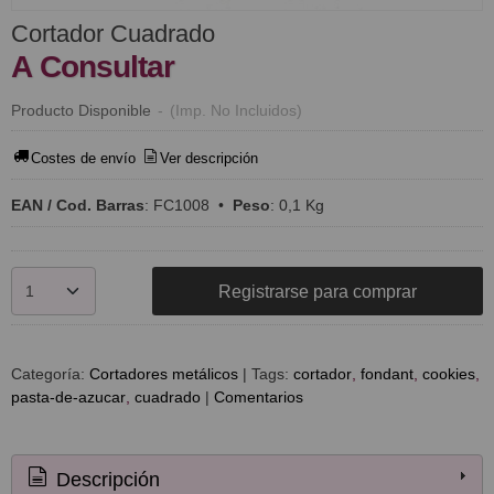
Cortador Cuadrado
A Consultar
Producto Disponible
-
(Imp. No Incluidos)
Costes de envío
Ver descripción
EAN / Cod. Barras
:
FC1008
•
Peso
:
0,1 Kg
Registrarse para comprar
Categoría:
Cortadores metálicos
|
Tags:
cortador
fondant
cookies
pasta-de-azucar
cuadrado
|
Comentarios
Descripción