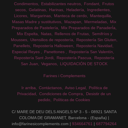
Condimentos
Estabilizantes neutros
Fondant
Frutos
secos
Gelatinas
Harinas
Heladería
Ingredientes
Licores
Margarinas
Manteca de cerdo
Mantequilla
Masas Madre y sustitutivos
Mazapan
Mermeladas
Mix
Preparados de Pastelería
Mix Preparados de PanaderÍa
Mix Espelta
Natas
Rellenos de Frutas
Semifríos y
Mousses
Utensilios de repostería
Repostería Sin Gluten
Panellets
Repostería Halloween
Repostería Navidad
Especial Reyes
Panettones
Repostería San Valentín
Repostería Sant Jordi
Repostería Pascua
Repostería
San Juan
Veganos
LIQUIDACIÓN DE STOCK
Farines i Complements
Ir arriba
Contáctanos
Aviso Legal
Política de
Privacidad
Condiciones de Compra
Desistir de un
pedido
Políticas de Cookies
C/ MARE DE DEU DELS ANGELS Nº 3 - 5 - 08921 SANTA
COLOMA DE GRAMANET, Barcelona - (España) |
info@farinesicomplements.com |
934664761
|
687794264