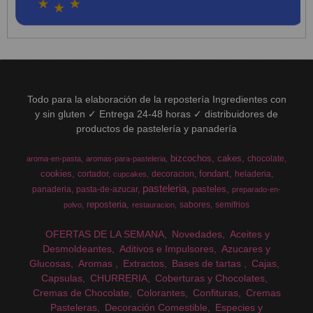
Todo para la elaboración de la repostería Ingredientes con
y sin gluten ✓ Entrega 24-48 horas ✓ distribuidores de
productos de pastelería y panadería
bizcochos
cakes
chocolate
aroma-en-pasta
aromas-para-pasteleria
cookies
fondant
cortador
decoracion
heladeria
cupcakes
pasteleria
pasteles
panaderia
pasta-de-azucar
preparado-en-
reposteria
sabores
semifrios
polvo
restauracion
OFERTAS DE LA SEMANA
Novedades
Aceites y
Desmoldeantes
Aditivos e Impulsores
Azucares y
Glucosas
Aromas
Extractos
Bases de tartas
Cajas
Capsulas
CHURRERIA
Coberturas y Chocolates
Cremas de Chocolate
Colorantes
Confituras
Cremas
Pasteleras
Decoración Comestible
Especies y