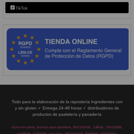
TikTok
Todo para la elaboración de la repostería Ingredientes con
y sin gluten ✓ Entrega 24-48 horas ✓ distribuidores de
productos de pastelería y panadería
bizcochos
cakes
chocolate
aroma-en-pasta
aromas-para-pasteleria
cookies
fondant
cortador
decoracion
heladeria
cupcakes