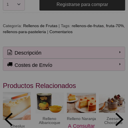
Registrarse para comprar
Categoría:
Rellenos de Frutas
|
Tags:
rellenos-de-frutas
fruta-70%
rellenos-para-pasteleria
|
Comentarios
Descripción
Costes de Envío
Productos Relacionados
Relleno
Relleno Naranja
Zeesan
Albaricoque
Chocolate
A Consultar
Cheslux