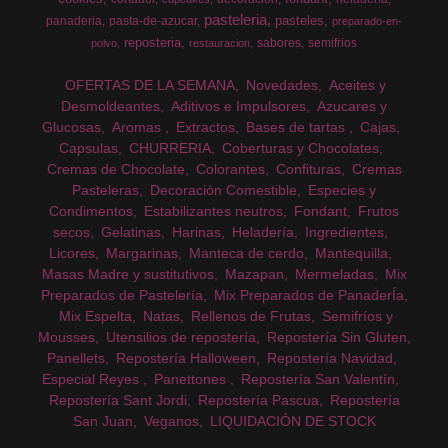
pasteleria
pasteles
panaderia
pasta-de-azucar
preparado-en-
reposteria
sabores
semifrios
polvo
restauracion
OFERTAS DE LA SEMANA
Novedades
Aceites y
Desmoldeantes
Aditivos e Impulsores
Azucares y
Glucosas
Aromas
Extractos
Bases de tartas
Cajas
Capsulas
CHURRERIA
Coberturas y Chocolates
Cremas de Chocolate
Colorantes
Confituras
Cremas
Pasteleras
Decoración Comestible
Especies y
Condimentos
Estabilizantes neutros
Fondant
Frutos
secos
Gelatinas
Harinas
Heladería
Ingredientes
Licores
Margarinas
Manteca de cerdo
Mantequilla
Masas Madre y sustitutivos
Mazapan
Mermeladas
Mix
Preparados de Pastelería
Mix Preparados de PanaderÍa
Mix Espelta
Natas
Rellenos de Frutas
Semifríos y
Mousses
Utensilios de repostería
Repostería Sin Gluten
Panellets
Repostería Halloween
Repostería Navidad
Especial Reyes
Panettones
Repostería San Valentín
Repostería Sant Jordi
Repostería Pascua
Repostería
San Juan
Veganos
LIQUIDACIÓN DE STOCK