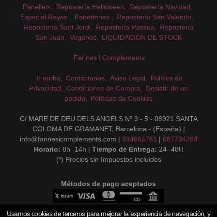
Panellets
Repostería Halloween
Repostería Navidad
Especial Reyes
Panettones
Repostería San Valentín
Repostería Sant Jordi
Repostería Pascua
Repostería
San Juan
Veganos
LIQUIDACIÓN DE STOCK
Farines i Complements
Ir arriba
Contáctanos
Aviso Legal
Política de
Privacidad
Condiciones de Compra
Desistir de un
pedido
Políticas de Cookies
C/ MARE DE DEU DELS ANGELS Nº 3 - 5 - 08921 SANTA
COLOMA DE GRAMANET, Barcelona - (España) |
info@farinesicomplements.com |
934664761
|
687794264
Horario:
8h -14h |
Tiempo de Entrega:
24- 48H
(*) Precios sin Impuestos incluidos
Métodos de pago aceptados
Usamos cookies de terceros para mejorar la experiencia de navegación, y