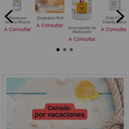
Pastarom
Singluplus Roll
Gold Cup
Aroma Mocca
Chanty Deco
A Consultar
Aromapaste de
A Consultar
A Consultar
Melocotón
A Consultar