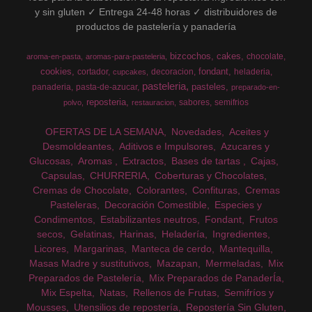
y sin gluten ✓ Entrega 24-48 horas ✓ distribuidores de
productos de pastelería y panadería
bizcochos
cakes
chocolate
aroma-en-pasta
aromas-para-pasteleria
cookies
fondant
cortador
decoracion
heladeria
cupcakes
pasteleria
pasteles
panaderia
pasta-de-azucar
preparado-en-
reposteria
sabores
semifrios
polvo
restauracion
OFERTAS DE LA SEMANA
Novedades
Aceites y
Desmoldeantes
Aditivos e Impulsores
Azucares y
Glucosas
Aromas
Extractos
Bases de tartas
Cajas
Capsulas
CHURRERIA
Coberturas y Chocolates
Cremas de Chocolate
Colorantes
Confituras
Cremas
Pasteleras
Decoración Comestible
Especies y
Condimentos
Estabilizantes neutros
Fondant
Frutos
secos
Gelatinas
Harinas
Heladería
Ingredientes
Licores
Margarinas
Manteca de cerdo
Mantequilla
Masas Madre y sustitutivos
Mazapan
Mermeladas
Mix
Preparados de Pastelería
Mix Preparados de PanaderÍa
Mix Espelta
Natas
Rellenos de Frutas
Semifríos y
Mousses
Utensilios de repostería
Repostería Sin Gluten