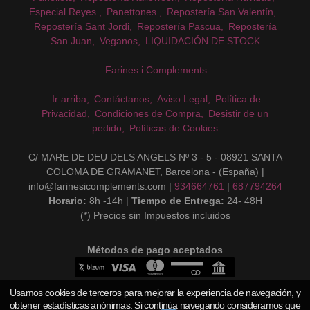
Especial Reyes
Panettones
Repostería San Valentín
Repostería Sant Jordi
Repostería Pascua
Repostería
San Juan
Veganos
LIQUIDACIÓN DE STOCK
Farines i Complements
Ir arriba
Contáctanos
Aviso Legal
Política de
Privacidad
Condiciones de Compra
Desistir de un
pedido
Políticas de Cookies
C/ MARE DE DEU DELS ANGELS Nº 3 - 5 - 08921 SANTA
COLOMA DE GRAMANET, Barcelona - (España) |
info@farinesicomplements.com |
934664761
|
687794264
Horario:
8h -14h |
Tiempo de Entrega:
24- 48H
(*) Precios sin Impuestos incluidos
Métodos de pago aceptados
Usamos cookies de terceros para mejorar la experiencia de navegación, y
obtener estadísticas anónimas. Si continúa navegando consideramos que