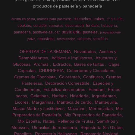
productos de pastelería y panadería
bizcochos
cakes
chocolate
aroma-en-pasta
aromas-para-pasteleria
cookies
fondant
cortador
decoracion
heladeria
cupcakes
pasteleria
pasteles
panaderia
pasta-de-azucar
preparado-en-
reposteria
sabores
semifrios
polvo
restauracion
OFERTAS DE LA SEMANA
Novedades
Aceites y
Desmoldeantes
Aditivos e Impulsores
Azucares y
Glucosas
Aromas
Extractos
Bases de tartas
Cajas
Capsulas
CHURRERIA
Coberturas y Chocolates
Cremas de Chocolate
Colorantes
Confituras
Cremas
Pasteleras
Decoración Comestible
Especies y
Condimentos
Estabilizantes neutros
Fondant
Frutos
secos
Gelatinas
Harinas
Heladería
Ingredientes
Licores
Margarinas
Manteca de cerdo
Mantequilla
Masas Madre y sustitutivos
Mazapan
Mermeladas
Mix
Preparados de Pastelería
Mix Preparados de PanaderÍa
Mix Espelta
Natas
Rellenos de Frutas
Semifríos y
Mousses
Utensilios de repostería
Repostería Sin Gluten
Panellets
Repostería Halloween
Repostería Navidad