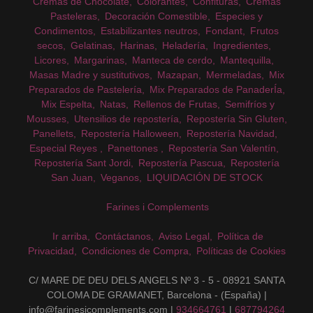
Cremas de Chocolate
Colorantes
Confituras
Cremas
Pasteleras
Decoración Comestible
Especies y
Condimentos
Estabilizantes neutros
Fondant
Frutos
secos
Gelatinas
Harinas
Heladería
Ingredientes
Licores
Margarinas
Manteca de cerdo
Mantequilla
Masas Madre y sustitutivos
Mazapan
Mermeladas
Mix
Preparados de Pastelería
Mix Preparados de PanaderÍa
Mix Espelta
Natas
Rellenos de Frutas
Semifríos y
Mousses
Utensilios de repostería
Repostería Sin Gluten
Panellets
Repostería Halloween
Repostería Navidad
Especial Reyes
Panettones
Repostería San Valentín
Repostería Sant Jordi
Repostería Pascua
Repostería
San Juan
Veganos
LIQUIDACIÓN DE STOCK
Farines i Complements
Ir arriba
Contáctanos
Aviso Legal
Política de
Privacidad
Condiciones de Compra
Políticas de Cookies
C/ MARE DE DEU DELS ANGELS Nº 3 - 5 - 08921 SANTA
COLOMA DE GRAMANET, Barcelona - (España) |
info@farinesicomplements.com |
934664761
|
687794264