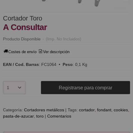
Cortador Toro
A Consultar
Producto Disponible
-
(Imp. No Incluidos)
Costes de envío
Ver descripción
EAN / Cod. Barras
:
FC1064
•
Peso
:
0,1 Kg
Registrarse para comprar
Categoría:
Cortadores metálicos
|
Tags:
cortador
fondant
cookies
pasta-de-azucar
toro
|
Comentarios