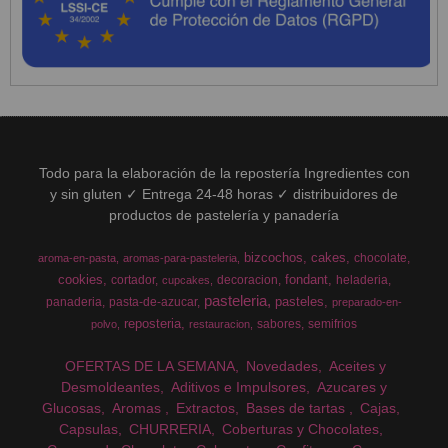
Todo para la elaboración de la repostería Ingredientes con
y sin gluten ✓ Entrega 24-48 horas ✓ distribuidores de
productos de pastelería y panadería
bizcochos
cakes
chocolate
aroma-en-pasta
aromas-para-pasteleria
cookies
fondant
cortador
decoracion
heladeria
cupcakes
pasteleria
pasteles
panaderia
pasta-de-azucar
preparado-en-
reposteria
sabores
semifrios
polvo
restauracion
OFERTAS DE LA SEMANA
Novedades
Aceites y
Desmoldeantes
Aditivos e Impulsores
Azucares y
Glucosas
Aromas
Extractos
Bases de tartas
Cajas
Capsulas
CHURRERIA
Coberturas y Chocolates