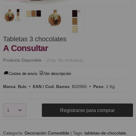
Tabletas 3 chocolates
A Consultar
Producto Disponible
-
(Imp. No Incluidos)
Costes de envío
Ver descripción
Marca
:
Bulo
•
EAN / Cod. Barras
:
B20960
•
Peso
:
1 Kg
Registrarse para comprar
Categoría:
Decoración Comestible
|
Tags:
tabletas-de-chocolate