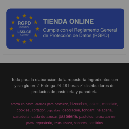
Todo para la elaboración de la repostería Ingredientes con
y sin gluten ✓ Entrega 24-48 horas ✓ distribuidores de
productos de pastelería y panadería
bizcochos
cakes
chocolate
aroma-en-pasta
aromas-para-pasteleria
cookies
fondant
cortador
decoracion
heladeria
cupcakes
pasteleria
pasteles
panaderia
pasta-de-azucar
preparado-en-
reposteria
sabores
semifrios
polvo
restauracion