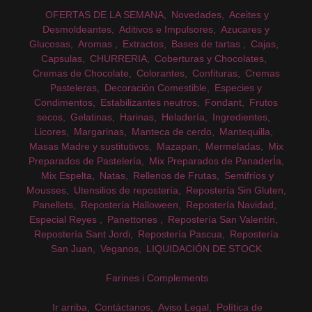
OFERTAS DE LA SEMANA
Novedades
Aceites y
Desmoldeantes
Aditivos e Impulsores
Azucares y
Glucosas
Aromas
Extractos
Bases de tartas
Cajas
Capsulas
CHURRERIA
Coberturas y Chocolates
Cremas de Chocolate
Colorantes
Confituras
Cremas
Pasteleras
Decoración Comestible
Especies y
Condimentos
Estabilizantes neutros
Fondant
Frutos
secos
Gelatinas
Harinas
Heladería
Ingredientes
Licores
Margarinas
Manteca de cerdo
Mantequilla
Masas Madre y sustitutivos
Mazapan
Mermeladas
Mix
Preparados de Pastelería
Mix Preparados de PanaderÍa
Mix Espelta
Natas
Rellenos de Frutas
Semifríos y
Mousses
Utensilios de repostería
Repostería Sin Gluten
Panellets
Repostería Halloween
Repostería Navidad
Especial Reyes
Panettones
Repostería San Valentín
Repostería Sant Jordi
Repostería Pascua
Repostería
San Juan
Veganos
LIQUIDACIÓN DE STOCK
Farines i Complements
Ir arriba
Contáctanos
Aviso Legal
Política de