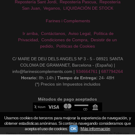
Repostería Sant Jordi
Repostería Pascua
Repostería
San Juan
Veganos
LIQUIDACIÓN DE STOCK
Farines i Complements
Ir arriba
Contáctanos
Aviso Legal
Política de
Privacidad
Condiciones de Compra
Desistir de un
pedido
Políticas de Cookies
C/ MARE DE DEU DELS ANGELS Nº 3 - 5 - 08921 SANTA
COLOMA DE GRAMANET, Barcelona - (España) |
info@farinesicomplements.com |
934664761
|
687794264
Horario:
8h -14h |
Tiempo de Entrega:
24- 48H
(*) Precios sin Impuestos incluidos
Métodos de pago aceptados
Usamos cookies de terceros para mejorar la experiencia de navegación, y
obtener estadísticas anónimas. Si continúa navegando consideramos que
acepta el uso de cookies.
OK
Más información
Farines i Complements s.l
- Copyright © 2026 [15240] - Con la tecnología de Palbin.com