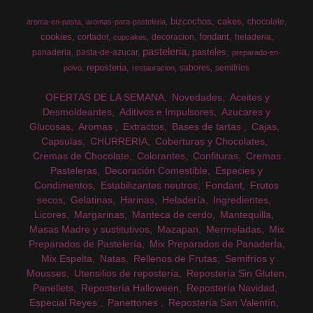
bizcochos
cakes
chocolate
aroma-en-pasta
aromas-para-pasteleria
cookies
fondant
cortador
decoracion
heladeria
cupcakes
pasteleria
pasteles
panaderia
pasta-de-azucar
preparado-en-
reposteria
sabores
semifrios
polvo
restauracion
OFERTAS DE LA SEMANA
Novedades
Aceites y
Desmoldeantes
Aditivos e Impulsores
Azucares y
Glucosas
Aromas
Extractos
Bases de tartas
Cajas
Capsulas
CHURRERIA
Coberturas y Chocolates
Cremas de Chocolate
Colorantes
Confituras
Cremas
Pasteleras
Decoración Comestible
Especies y
Condimentos
Estabilizantes neutros
Fondant
Frutos
secos
Gelatinas
Harinas
Heladería
Ingredientes
Licores
Margarinas
Manteca de cerdo
Mantequilla
Masas Madre y sustitutivos
Mazapan
Mermeladas
Mix
Preparados de Pastelería
Mix Preparados de PanaderÍa
Mix Espelta
Natas
Rellenos de Frutas
Semifríos y
Mousses
Utensilios de repostería
Repostería Sin Gluten
Panellets
Repostería Halloween
Repostería Navidad
Especial Reyes
Panettones
Repostería San Valentín