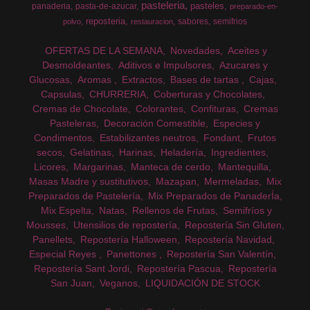
pasteleria
pasteles
panaderia
pasta-de-azucar
preparado-en-
reposteria
sabores
semifrios
polvo
restauracion
OFERTAS DE LA SEMANA
Novedades
Aceites y
Desmoldeantes
Aditivos e Impulsores
Azucares y
Glucosas
Aromas
Extractos
Bases de tartas
Cajas
Capsulas
CHURRERIA
Coberturas y Chocolates
Cremas de Chocolate
Colorantes
Confituras
Cremas
Pasteleras
Decoración Comestible
Especies y
Condimentos
Estabilizantes neutros
Fondant
Frutos
secos
Gelatinas
Harinas
Heladería
Ingredientes
Licores
Margarinas
Manteca de cerdo
Mantequilla
Masas Madre y sustitutivos
Mazapan
Mermeladas
Mix
Preparados de Pastelería
Mix Preparados de PanaderÍa
Mix Espelta
Natas
Rellenos de Frutas
Semifríos y
Mousses
Utensilios de repostería
Repostería Sin Gluten
Panellets
Repostería Halloween
Repostería Navidad
Especial Reyes
Panettones
Repostería San Valentín
Repostería Sant Jordi
Repostería Pascua
Repostería
San Juan
Veganos
LIQUIDACIÓN DE STOCK