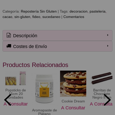
Categoría:
Repostería Sin Gluten
|
Tags:
decoracion
pasteleria
cacao
sin-gluten
fideo
sucedaneo
|
Comentarios
Descripción
Costes de Envío
Productos Relacionados
Popsticks de
Barritas de
15cm 20
Chocolate
unidades
Negro 8 cm
Cookie Dream
A Consultar
A Consultar
A Consultar
Aromapaste de
Plátano