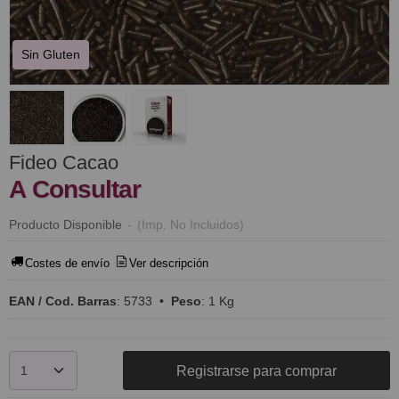
Sin Gluten
Fideo Cacao
A Consultar
Producto Disponible
-
(Imp. No Incluidos)
Costes de envío
Ver descripción
EAN / Cod. Barras
:
5733
•
Peso
:
1 Kg
Registrarse para comprar