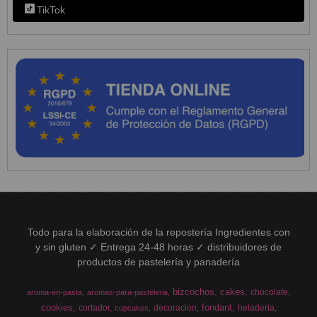
TikTok
Todo para la elaboración de la repostería Ingredientes con
y sin gluten ✓ Entrega 24-48 horas ✓ distribuidores de
productos de pastelería y panadería
bizcochos
cakes
chocolate
aroma-en-pasta
aromas-para-pasteleria
cookies
fondant
cortador
decoracion
heladeria
cupcakes