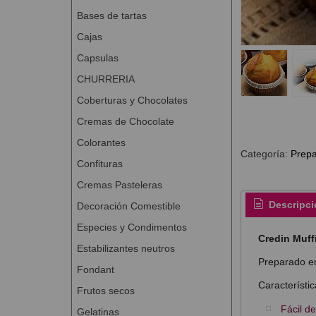
Bases de tartas
Cajas
Capsulas
CHURRERIA
Coberturas y Chocolates
Cremas de Chocolate
Colorantes
Categoría:
Prepa
Confituras
Cremas Pasteleras
Descripci
Decoración Comestible
Especies y Condimentos
Credin Muff
Estabilizantes neutros
Preparado en
Fondant
Característic
Frutos secos
Fácil d
Gelatinas