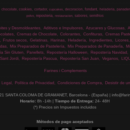
cookies
fondant
chocolate
cortador
decoracion
heladeria
panader
cupcakes
reposteria
sabores
semifrios
polvo
restauracion
eites y Desmoldeantes
Aditivos e Impulsores
Azucares y Glucosas
colates
Cremas de Chocolate
Colorantes
Confituras
Cremas Past
Frutos secos
Gelatinas
Harinas
Heladería
Ingredientes
Licores
das
Mix Preparados de Pastelería
Mix Preparados de PanaderÍa
Mi
ía Sin Gluten
Panellets
Repostería Halloween
Repostería Navidad
Sant Jordi
Repostería Pascua
Repostería San Juan
Veganos
LIQ
Farines i Complements
o Legal
Política de Privacidad
Condiciones de Compra
Desistir de u
21 SANTA COLOMA DE GRAMANET, Barcelona - (España) | info@fari
Horario:
8h -14h |
Tiempo de Entrega:
24- 48H
(*) Precios sin Impuestos incluidos
Métodos de pago aceptados