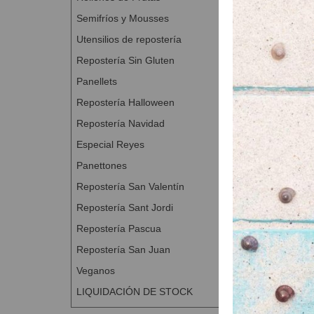
Semifríos y Mousses
Utensilios de repostería
Repostería Sin Gluten
Panellets
Repostería Halloween
Repostería Navidad
Especial Reyes
Panettones
Repostería San Valentín
Repostería Sant Jordi
Repostería Pascua
Repostería San Juan
Veganos
LIQUIDACIÓN DE STOCK