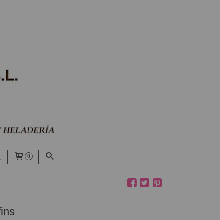
0
ins