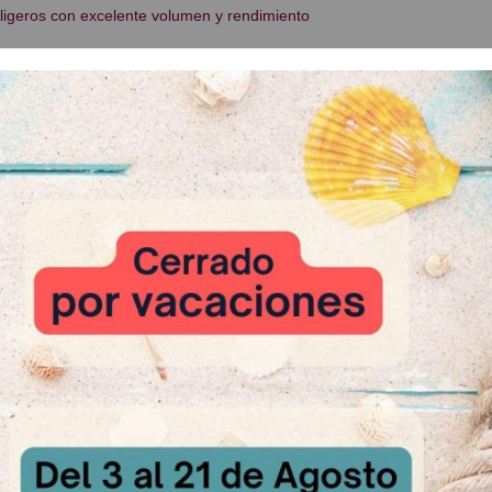
 ligeros con excelente volumen y rendimiento
: Sacos de 15 Kg
 Relacionados
Cápsulas de colores
A Consultar
ns Chocolate
Tulipas Marr
sultar
A Cons