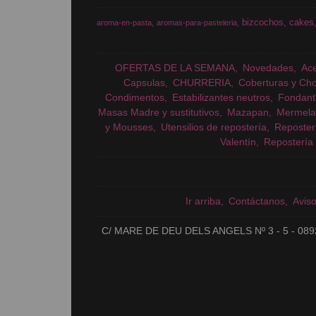
bizcochos
cakes
aroma-en-pasta
aromas-para-pasteleria
OFERTAS DE LA SEMANA
Novedades
Ac
Capsulas
CHURRERIA
Coberturas y Cho
Condimentos
Estabilizantes neutros
Fondant
Masas Madre y sustitutivos
Mazapan
Mermela
y Mousses
Utensilios de repostería
Reposter
Valentín
Repostería 
Ir arriba
Contáctanos
Avis
C/ MARE DE DEU DELS ANGELS Nº 3 - 5 - 089