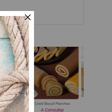
ón medianas
Credi Biscuit Planchas
Chesl
ultar
A Consultar
A Consu