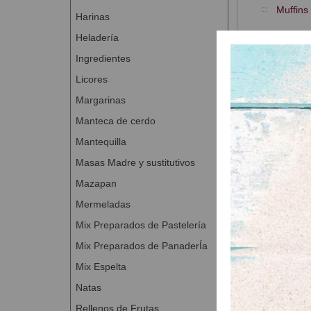
Muffins
Harinas
Presentación
Heladería
Ingredientes
Licores
Margarinas
Productos
Manteca de cerdo
Mantequilla
Masas Madre y sustitutivos
Mazapan
Mermeladas
Mix Preparados de Pastelería
Mix Preparados de PanaderÍa
Mix Espelta
Natas
Credin Muffi
A Con
Rellenos de Frutas