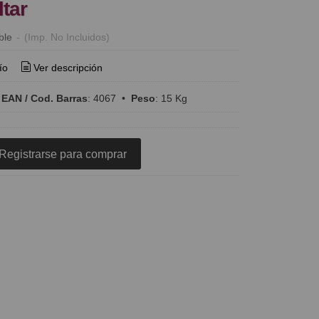
ltar
ble
-
(Imp. No Incluidos)
ío
Ver descripción
•
EAN / Cod. Barras
:
4067
•
Peso
:
15 Kg
Registrarse para comprar