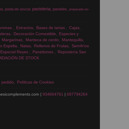
pasteleria
pasteles
ia
pasta-de-azucar
preparado-en-
Aromas
Extractos
Bases de tartas
Cajas
eleras
Decoración Comestible
Especies y
Margarinas
Manteca de cerdo
Mantequilla
x Espelta
Natas
Rellenos de Frutas
Semifríos
Especial Reyes
Panettones
Repostería San
UIDACIÓN DE STOCK
n pedido
Políticas de Cookies
nesicomplements.com |
934664761
|
687794264