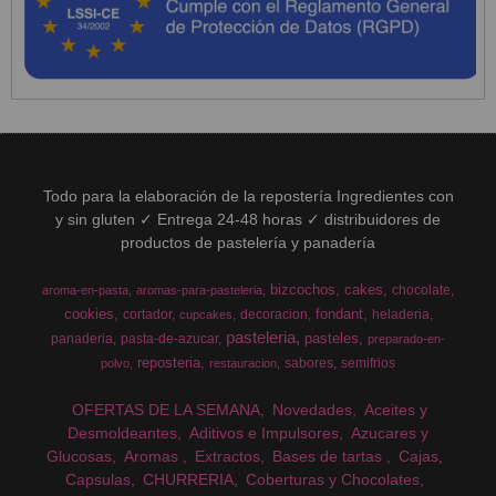
Todo para la elaboración de la repostería Ingredientes con
y sin gluten ✓ Entrega 24-48 horas ✓ distribuidores de
productos de pastelería y panadería
bizcochos
cakes
chocolate
aroma-en-pasta
aromas-para-pasteleria
cookies
fondant
cortador
decoracion
heladeria
cupcakes
pasteleria
pasteles
panaderia
pasta-de-azucar
preparado-en-
reposteria
sabores
semifrios
polvo
restauracion
OFERTAS DE LA SEMANA
Novedades
Aceites y
Desmoldeantes
Aditivos e Impulsores
Azucares y
Glucosas
Aromas
Extractos
Bases de tartas
Cajas
Capsulas
CHURRERIA
Coberturas y Chocolates