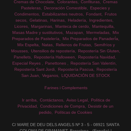
Cremas de Chocolate
Colorantes
Confituras
Cremas
Pasteleras
Decoración Comestible
Especies y
Condimentos
Estabilizantes neutros
Fondant
Frutos
secos
Gelatinas
Harinas
Heladería
Ingredientes
Licores
Margarinas
Manteca de cerdo
Mantequilla
Masas Madre y sustitutivos
Mazapan
Mermeladas
Mix
Preparados de Pastelería
Mix Preparados de PanaderÍa
Mix Espelta
Natas
Rellenos de Frutas
Semifríos y
Mousses
Utensilios de repostería
Repostería Sin Gluten
Panellets
Repostería Halloween
Repostería Navidad
Especial Reyes
Panettones
Repostería San Valentín
Repostería Sant Jordi
Repostería Pascua
Repostería
San Juan
Veganos
LIQUIDACIÓN DE STOCK
Farines i Complements
Ir arriba
Contáctanos
Aviso Legal
Política de
Privacidad
Condiciones de Compra
Desistir de un
pedido
Políticas de Cookies
C/ MARE DE DEU DELS ANGELS Nº 3 - 5 - 08921 SANTA
COLOMA DE GRAMANET, Barcelona - (España) |