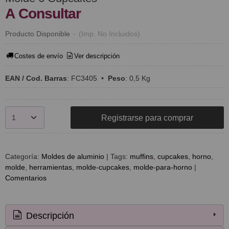
A Consultar
Producto Disponible
-
(Imp. No Incluidos)
Costes de envío
Ver descripción
EAN / Cod. Barras
:
FC3405
•
Peso
:
0,5 Kg
Registrarse para comprar
Categoría:
Moldes de aluminio
|
Tags:
muffins
cupcakes
horno
molde
herramientas
molde-cupcakes
molde-para-horno
|
Comentarios
Descripción