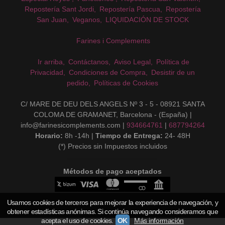
Repostería Sant Jordi
Repostería Pascua
Repostería
San Juan
Veganos
LIQUIDACIÓN DE STOCK
Farines i Complements
Ir arriba
Contáctanos
Aviso Legal
Política de
Privacidad
Condiciones de Compra
Desistir de un
pedido
Políticas de Cookies
C/ MARE DE DEU DELS ANGELS Nº 3 - 5 - 08921 SANTA
COLOMA DE GRAMANET, Barcelona - (España) |
info@farinesicomplements.com |
934664761
|
687794264
Horario:
8h -14h |
Tiempo de Entrega:
24- 48H
(*) Precios sin Impuestos incluidos
Métodos de pago aceptados
Usamos cookies de terceros para mejorar la experiencia de navegación, y
obtener estadísticas anónimas. Si continúa navegando consideramos que
acepta el uso de cookies.
OK
Más información