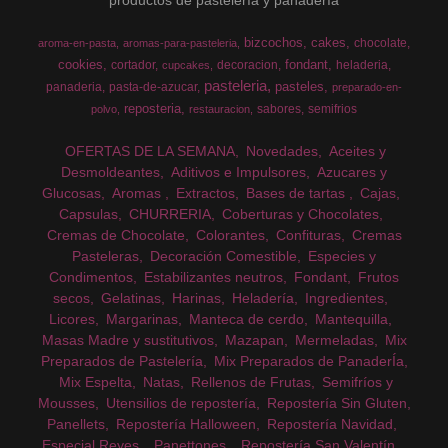
bizcochos
cakes
chocolate
aroma-en-pasta
aromas-para-pasteleria
cookies
fondant
cortador
decoracion
heladeria
cupcakes
pasteleria
pasteles
panaderia
pasta-de-azucar
preparado-en-
reposteria
sabores
semifrios
polvo
restauracion
OFERTAS DE LA SEMANA
Novedades
Aceites y
Desmoldeantes
Aditivos e Impulsores
Azucares y
Glucosas
Aromas
Extractos
Bases de tartas
Cajas
Capsulas
CHURRERIA
Coberturas y Chocolates
Cremas de Chocolate
Colorantes
Confituras
Cremas
Pasteleras
Decoración Comestible
Especies y
Condimentos
Estabilizantes neutros
Fondant
Frutos
secos
Gelatinas
Harinas
Heladería
Ingredientes
Licores
Margarinas
Manteca de cerdo
Mantequilla
Masas Madre y sustitutivos
Mazapan
Mermeladas
Mix
Preparados de Pastelería
Mix Preparados de PanaderÍa
Mix Espelta
Natas
Rellenos de Frutas
Semifríos y
Mousses
Utensilios de repostería
Repostería Sin Gluten
Panellets
Repostería Halloween
Repostería Navidad
Especial Reyes
Panettones
Repostería San Valentín