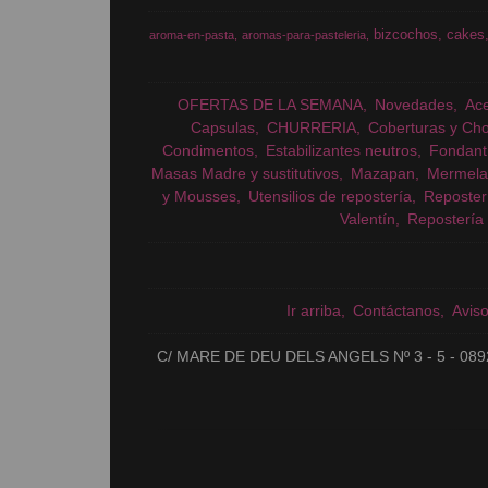
bizcochos
cakes
aroma-en-pasta
aromas-para-pasteleria
OFERTAS DE LA SEMANA
Novedades
Ac
Capsulas
CHURRERIA
Coberturas y Cho
Condimentos
Estabilizantes neutros
Fondant
Masas Madre y sustitutivos
Mazapan
Mermela
y Mousses
Utensilios de repostería
Reposter
Valentín
Repostería 
Ir arriba
Contáctanos
Avis
C/ MARE DE DEU DELS ANGELS Nº 3 - 5 - 089