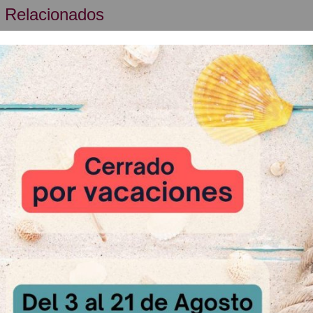
 Relacionados
tartas 25cm
Caja para tartas 30cm
Caja para ta
sultar
A Consultar
A Cons