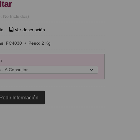
tar
. No Incluidos)
ío
Ver descripción
as
:
FC4030
•
Peso
:
2 Kg
n
Pedir Información