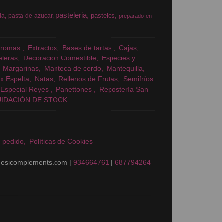
pasteleria
pasteles
ia
pasta-de-azucar
preparado-en-
Aromas
Extractos
Bases de tartas
Cajas
eleras
Decoración Comestible
Especies y
Margarinas
Manteca de cerdo
Mantequilla
x Espelta
Natas
Rellenos de Frutas
Semifríos
Especial Reyes
Panettones
Repostería San
UIDACIÓN DE STOCK
n pedido
Políticas de Cookies
nesicomplements.com |
934664761
|
687794264