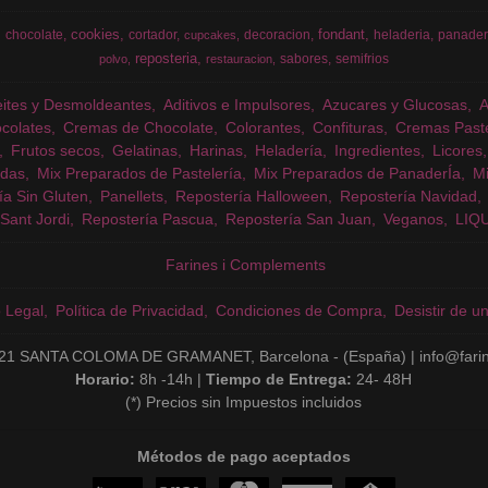
cookies
fondant
chocolate
cortador
decoracion
heladeria
panader
cupcakes
reposteria
sabores
semifrios
polvo
restauracion
eites y Desmoldeantes
Aditivos e Impulsores
Azucares y Glucosas
colates
Cremas de Chocolate
Colorantes
Confituras
Cremas Past
Frutos secos
Gelatinas
Harinas
Heladería
Ingredientes
Licores
das
Mix Preparados de Pastelería
Mix Preparados de PanaderÍa
Mi
ía Sin Gluten
Panellets
Repostería Halloween
Repostería Navidad
Sant Jordi
Repostería Pascua
Repostería San Juan
Veganos
LIQ
Farines i Complements
o Legal
Política de Privacidad
Condiciones de Compra
Desistir de u
21 SANTA COLOMA DE GRAMANET, Barcelona - (España) | info@fari
Horario:
8h -14h |
Tiempo de Entrega:
24- 48H
(*) Precios sin Impuestos incluidos
Métodos de pago aceptados