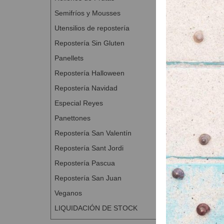
Semifríos y Mousses
Utensilios de repostería
Repostería Sin Gluten
Panellets
Repostería Halloween
Repostería Navidad
Especial Reyes
Panettones
Repostería San Valentín
Repostería Sant Jordi
Repostería Pascua
Repostería San Juan
Veganos
LIQUIDACIÓN DE STOCK