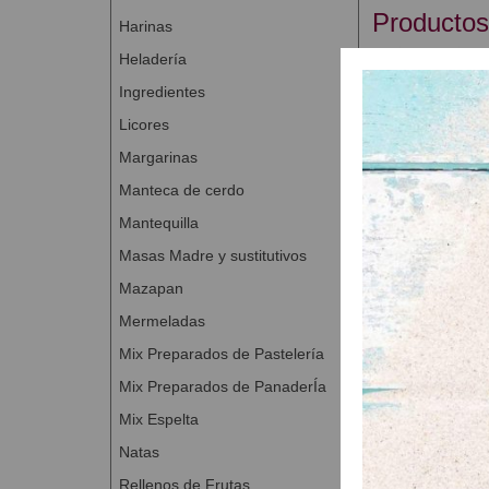
Productos
Harinas
Heladería
Ingredientes
Licores
Margarinas
Manteca de cerdo
Mantequilla
Masas Madre y sustitutivos
Mazapan
Caja para 
Mermeladas
A Con
Mix Preparados de Pastelería
Mix Preparados de PanaderÍa
Mix Espelta
Natas
Rellenos de Frutas