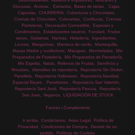
Glucosas
Aromas
Extractos
Bases de tartas
Cajas
Capsulas
CHURRERIA
Coberturas y Chocolates
Cremas de Chocolate
Colorantes
Confituras
Cremas
Pasteleras
Decoración Comestible
Especies y
Condimentos
Estabilizantes neutros
Fondant
Frutos
secos
Gelatinas
Harinas
Heladería
Ingredientes
Licores
Margarinas
Manteca de cerdo
Mantequilla
Masas Madre y sustitutivos
Mazapan
Mermeladas
Mix
Preparados de Pastelería
Mix Preparados de PanaderÍa
Mix Espelta
Natas
Rellenos de Frutas
Semifríos y
Mousses
Utensilios de repostería
Repostería Sin Gluten
Panellets
Repostería Halloween
Repostería Navidad
Especial Reyes
Panettones
Repostería San Valentín
Repostería Sant Jordi
Repostería Pascua
Repostería
San Juan
Veganos
LIQUIDACIÓN DE STOCK
Farines i Complements
Ir arriba
Contáctanos
Aviso Legal
Política de
Privacidad
Condiciones de Compra
Desistir de un
pedido
Políticas de Cookies