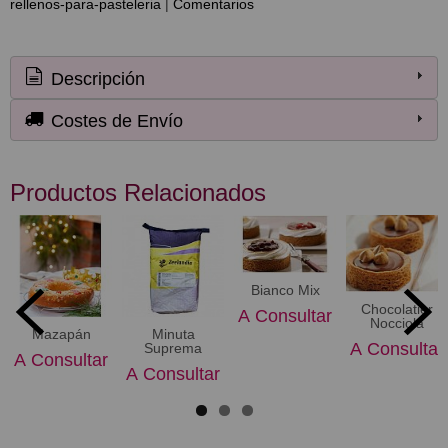
rellenos-para-pasteleria
|
Comentarios
Descripción
Costes de Envío
Productos Relacionados
Bianco Mix
Chocolatier
A Consultar
Nocciola
Mazapán
Minuta
A Consultar
Suprema
A Consultar
A Consultar