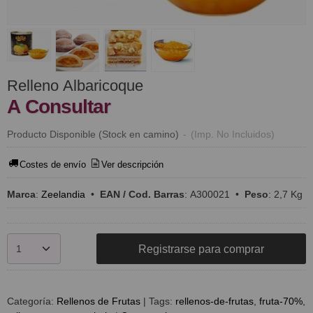
Relleno Albaricoque
A Consultar
Producto Disponible (Stock en camino)
-
(Imp. No Incluidos)
Costes de envío
Ver descripción
Marca
:
Zeelandia
•
EAN / Cod. Barras
:
A300021
•
Peso
:
2,7 Kg
Registrarse para comprar
Categoría:
Rellenos de Frutas
|
Tags:
rellenos-de-frutas
fruta-70%