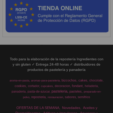
Todo para la elaboración de la repostería Ingredientes con
y sin gluten ✓ Entrega 24-48 horas ✓ distribuidores de
productos de pastelería y panadería
bizcochos
cakes
chocolate
aroma-en-pasta
aromas-para-pasteleria
cookies
fondant
cortador
decoracion
heladeria
cupcakes
pasteleria
pasteles
panaderia
pasta-de-azucar
preparado-en-
reposteria
sabores
semifrios
polvo
restauracion
OFERTAS DE LA SEMANA
Novedades
Aceites y
Desmoldeantes
Aditivos e Impulsores
Azucares y