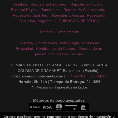
Panellets
Repostería Halloween
Repostería Navidad
Especial Reyes
Panettones
Repostería San Valentín
Repostería Sant Jordi
Repostería Pascua
Repostería
San Juan
Veganos
LIQUIDACIÓN DE STOCK
Farines i Complements
Ir arriba
Contáctanos
Aviso Legal
Política de
Privacidad
Condiciones de Compra
Desistir de un
pedido
Políticas de Cookies
C/ MARE DE DEU DELS ANGELS Nº 3 - 5 - 08921 SANTA
COLOMA DE GRAMANET, Barcelona - (España) |
info@farinesicomplements.com |
934664761
|
687794264
Horario:
8h -14h |
Tiempo de Entrega:
24- 48H
(*) Precios sin Impuestos incluidos
Métodos de pago aceptados
Usamos cookies de terceros para mejorar la experiencia de navegación, y