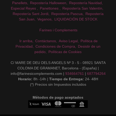
Panellets
Repostería Halloween
Repostería Navidad
Especial Reyes
Panettones
Repostería San Valentín
Repostería Sant Jordi
Repostería Pascua
Repostería
San Juan
Veganos
LIQUIDACIÓN DE STOCK
Farines i Complements
Ir arriba
Contáctanos
Aviso Legal
Política de
Privacidad
Condiciones de Compra
Desistir de un
pedido
Políticas de Cookies
C/ MARE DE DEU DELS ANGELS Nº 3 - 5 - 08921 SANTA
COLOMA DE GRAMANET, Barcelona - (España) |
info@farinesicomplements.com |
934664761
|
687794264
Horario:
8h -14h |
Tiempo de Entrega:
24- 48H
(*) Precios sin Impuestos incluidos
Métodos de pago aceptados