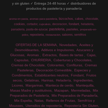
y sin gluten ✓ Entrega 24-48 horas ✓ distribuidores de
productos de pastelería y panadería
bizcochos
cakes
chocolate
aroma-en-pasta
aromas-para-pasteleria
cookies
fondant
cortador
decoracion
heladeria
cupcakes
pasteleria
pasteles
panaderia
pasta-de-azucar
preparado-en-
reposteria
sabores
semifrios
polvo
restauracion
OFERTAS DE LA SEMANA
Novedades
Aceites y
Desmoldeantes
Aditivos e Impulsores
Azucares y
Glucosas
Aromas
Extractos
Bases de tartas
Cajas
Capsulas
CHURRERIA
Coberturas y Chocolates
Cremas de Chocolate
Colorantes
Confituras
Cremas
Pasteleras
Decoración Comestible
Especies y
Condimentos
Estabilizantes neutros
Fondant
Frutos
secos
Gelatinas
Harinas
Heladería
Ingredientes
Licores
Margarinas
Manteca de cerdo
Mantequilla
Masas Madre y sustitutivos
Mazapan
Mermeladas
Mix
Preparados de Pastelería
Mix Preparados de PanaderÍa
Mix Espelta
Natas
Rellenos de Frutas
Semifríos y
Mousses
Utensilios de repostería
Repostería Sin Gluten