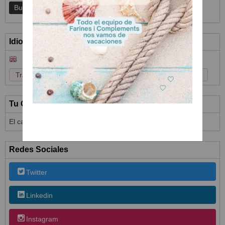
Idioma
Tu Carrito (0)
El carrito de la compra está vacío
Redes Sociales
Twitter
Linkedin
Instagram