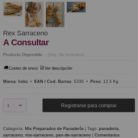
Rex Sarraceno
A Consultar
Producto Disponible
-
(Imp. No Incluidos)
Costes de envío
Ver descripción
Marca
:
Ireks
•
EAN / Cod. Barras
:
5336
•
Peso
:
12,5 Kg
Registrarse para comprar
Categoría:
Mix Preparados de PanaderÍa
|
Tags:
panaderia
sarraceno
mix-sarraceno
pan-de-sarraceno
|
Comentarios