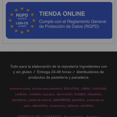
Todo para la elaboración de la repostería Ingredientes con
y sin gluten ✓ Entrega 24-48 horas ✓ distribuidores de
productos de pastelería y panadería
bizcochos
cakes
chocolate
aroma-en-pasta
aromas-para-pasteleria
cookies
fondant
cortador
decoracion
heladeria
cupcakes
pasteleria
pasteles
panaderia
pasta-de-azucar
preparado-en-
reposteria
sabores
semifrios
polvo
restauracion
OFERTAS DE LA SEMANA
Novedades
Aceites y