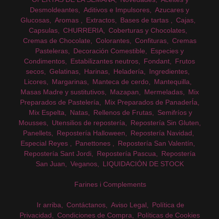
Desmoldeantes
Aditivos e Impulsores
Azucares y
Glucosas
Aromas
Extractos
Bases de tartas
Cajas
Capsulas
CHURRERIA
Coberturas y Chocolates
Cremas de Chocolate
Colorantes
Confituras
Cremas
Pasteleras
Decoración Comestible
Especies y
Condimentos
Estabilizantes neutros
Fondant
Frutos
secos
Gelatinas
Harinas
Heladería
Ingredientes
Licores
Margarinas
Manteca de cerdo
Mantequilla
Masas Madre y sustitutivos
Mazapan
Mermeladas
Mix
Preparados de Pastelería
Mix Preparados de PanaderÍa
Mix Espelta
Natas
Rellenos de Frutas
Semifríos y
Mousses
Utensilios de repostería
Repostería Sin Gluten
Panellets
Repostería Halloween
Repostería Navidad
Especial Reyes
Panettones
Repostería San Valentín
Repostería Sant Jordi
Repostería Pascua
Repostería
San Juan
Veganos
LIQUIDACIÓN DE STOCK
Farines i Complements
Ir arriba
Contáctanos
Aviso Legal
Política de
Privacidad
Condiciones de Compra
Políticas de Cookies