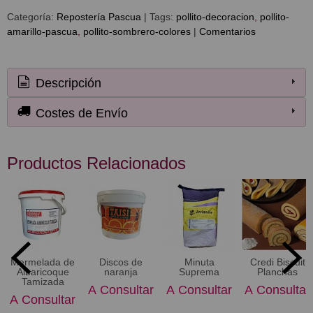
Categoría:
Repostería Pascua
|
Tags:
pollito-decoracion
pollito-
amarillo-pascua
pollito-sombrero-colores
|
Comentarios
Descripción
Costes de Envío
Productos Relacionados
Mermelada de
Discos de
Minuta
Credi Biscuit
Albaricoque
naranja
Suprema
Planchas
Tamizada
A Consultar
A Consultar
A Consultar
A Consultar