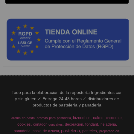
Todo para la elaboración de la repostería Ingredientes con
y sin gluten ✓ Entrega 24-48 horas ✓ distribuidores de
productos de pastelería y panadería
bizcochos
cakes
chocolate
aroma-en-pasta
aromas-para-pasteleria
cookies
fondant
cortador
decoracion
heladeria
cupcakes
pasteleria
pasteles
panaderia
pasta-de-azucar
preparado-en-