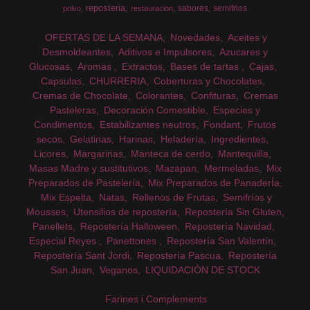
reposteria
sabores
semifrios
polvo
restauracion
OFERTAS DE LA SEMANA
Novedades
Aceites y
Desmoldeantes
Aditivos e Impulsores
Azucares y
Glucosas
Aromas
Extractos
Bases de tartas
Cajas
Capsulas
CHURRERIA
Coberturas y Chocolates
Cremas de Chocolate
Colorantes
Confituras
Cremas
Pasteleras
Decoración Comestible
Especies y
Condimentos
Estabilizantes neutros
Fondant
Frutos
secos
Gelatinas
Harinas
Heladería
Ingredientes
Licores
Margarinas
Manteca de cerdo
Mantequilla
Masas Madre y sustitutivos
Mazapan
Mermeladas
Mix
Preparados de Pastelería
Mix Preparados de PanaderÍa
Mix Espelta
Natas
Rellenos de Frutas
Semifríos y
Mousses
Utensilios de repostería
Repostería Sin Gluten
Panellets
Repostería Halloween
Repostería Navidad
Especial Reyes
Panettones
Repostería San Valentín
Repostería Sant Jordi
Repostería Pascua
Repostería
San Juan
Veganos
LIQUIDACIÓN DE STOCK
Farines i Complements