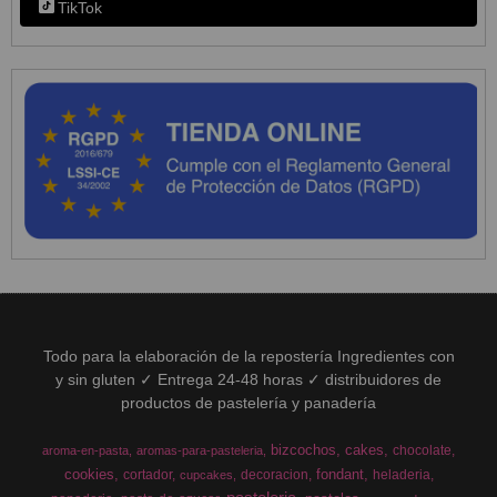
TikTok
Todo para la elaboración de la repostería Ingredientes con
y sin gluten ✓ Entrega 24-48 horas ✓ distribuidores de
productos de pastelería y panadería
bizcochos
cakes
chocolate
aroma-en-pasta
aromas-para-pasteleria
cookies
fondant
cortador
decoracion
heladeria
cupcakes