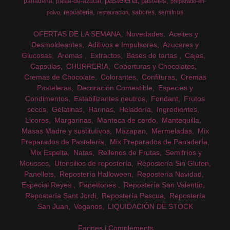
pasteleria
pasteles
panaderia
pasta-de-azucar
preparado-en-
reposteria
sabores
semifrios
polvo
restauracion
OFERTAS DE LA SEMANA
Novedades
Aceites y
Desmoldeantes
Aditivos e Impulsores
Azucares y
Glucosas
Aromas
Extractos
Bases de tartas
Cajas
Capsulas
CHURRERIA
Coberturas y Chocolates
Cremas de Chocolate
Colorantes
Confituras
Cremas
Pasteleras
Decoración Comestible
Especies y
Condimentos
Estabilizantes neutros
Fondant
Frutos
secos
Gelatinas
Harinas
Heladería
Ingredientes
Licores
Margarinas
Manteca de cerdo
Mantequilla
Masas Madre y sustitutivos
Mazapan
Mermeladas
Mix
Preparados de Pastelería
Mix Preparados de PanaderÍa
Mix Espelta
Natas
Rellenos de Frutas
Semifríos y
Mousses
Utensilios de repostería
Repostería Sin Gluten
Panellets
Repostería Halloween
Repostería Navidad
Especial Reyes
Panettones
Repostería San Valentín
Repostería Sant Jordi
Repostería Pascua
Repostería
San Juan
Veganos
LIQUIDACIÓN DE STOCK
Farines i Complements