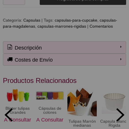
Categoría:
Capsulas
|
Tags:
capsulas-para-cupcake
capsulas-
para-magdalenas
capsulas-marrones-rigidas
|
Comentarios
Descripción
Costes de Envío
Productos Relacionados
Blister tulipas
Cápsulas de
Grandes
colores
A Consultar
A Consultar
Tulipas Marrón
Capsula Blanca
medianas
Rígida