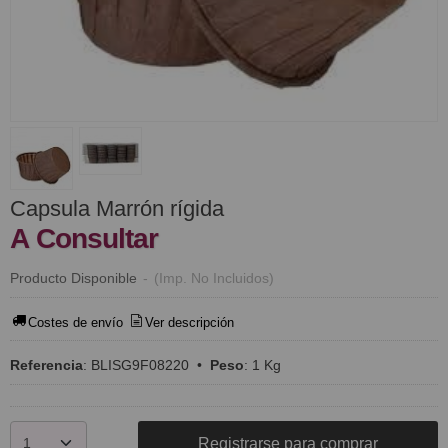
​Capsula Marrón rígida
A Consultar
Producto Disponible
-
(Imp. No Incluidos)
Costes de envío
Ver descripción
Referencia
:
BLISG9F08220
•
Peso
:
1 Kg
Registrarse para comprar