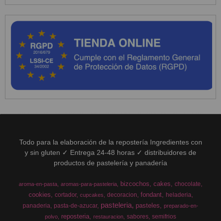
Todo para la elaboración de la repostería Ingredientes con
y sin gluten ✓ Entrega 24-48 horas ✓ distribuidores de
productos de pastelería y panadería
bizcochos
cakes
chocolate
aroma-en-pasta
aromas-para-pasteleria
cookies
fondant
cortador
decoracion
heladeria
cupcakes
pasteleria
pasteles
panaderia
pasta-de-azucar
preparado-en-
reposteria
sabores
semifrios
polvo
restauracion