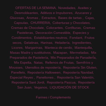
OFERTAS DE LA SEMANA
Novedades
Aceites y
Desmoldeantes
Aditivos e Impulsores
Azucares y
Glucosas
Aromas
Extractos
Bases de tartas
Cajas
Capsulas
CHURRERIA
Coberturas y Chocolates
Cremas de Chocolate
Colorantes
Confituras
Cremas
Pasteleras
Decoración Comestible
Especies y
Condimentos
Estabilizantes neutros
Fondant
Frutos
secos
Gelatinas
Harinas
Heladería
Ingredientes
Licores
Margarinas
Manteca de cerdo
Mantequilla
Masas Madre y sustitutivos
Mazapan
Mermeladas
Mix
Preparados de Pastelería
Mix Preparados de PanaderÍa
Mix Espelta
Natas
Rellenos de Frutas
Semifríos y
Mousses
Utensilios de repostería
Repostería Sin Gluten
Panellets
Repostería Halloween
Repostería Navidad
Especial Reyes
Panettones
Repostería San Valentín
Repostería Sant Jordi
Repostería Pascua
Repostería
San Juan
Veganos
LIQUIDACIÓN DE STOCK
Farines i Complements