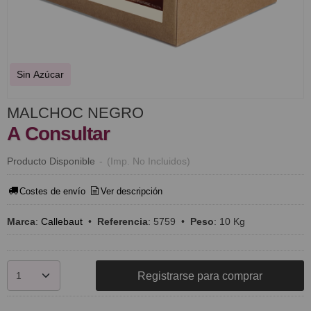
Sin Azúcar
MALCHOC NEGRO
A Consultar
Producto Disponible
-
(Imp. No Incluidos)
Costes de envío
Ver descripción
Marca
:
Callebaut
•
Referencia
:
5759
•
Peso
:
10 Kg
Registrarse para comprar