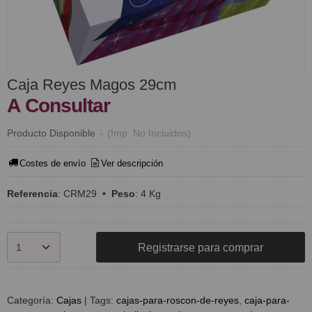
Caja Reyes Magos 29cm
A Consultar
Producto Disponible
-
(Imp. No Incluidos)
Costes de envío
Ver descripción
Referencia
:
CRM29
•
Peso
:
4 Kg
Registrarse para comprar
Categoría:
Cajas
|
Tags:
cajas-para-roscon-de-reyes
caja-para-