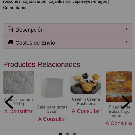
roscones
cajas-carton
caja-ilusion
caja-reyes-magos
|
Comentarios
Descripción
Costes de Envío
Productos Relacionados
Cremin Crema
Azúcar perlado
Pastelera
10 Kg
Caja para tartas
Picadillo de
A Consultar
A Consultar
35cm
frutas (rojo,
verde,...
A Consultar
A Consultar