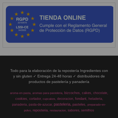
Todo para la elaboración de la repostería Ingredientes con
y sin gluten ✓ Entrega 24-48 horas ✓ distribuidores de
productos de pastelería y panadería
bizcochos
cakes
chocolate
aroma-en-pasta
aromas-para-pasteleria
cookies
fondant
cortador
decoracion
heladeria
cupcakes
pasteleria
pasteles
panaderia
pasta-de-azucar
preparado-en-
reposteria
sabores
semifrios
polvo
restauracion