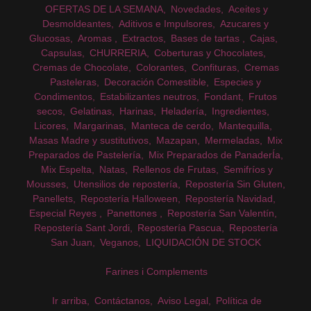
OFERTAS DE LA SEMANA
Novedades
Aceites y
Desmoldeantes
Aditivos e Impulsores
Azucares y
Glucosas
Aromas
Extractos
Bases de tartas
Cajas
Capsulas
CHURRERIA
Coberturas y Chocolates
Cremas de Chocolate
Colorantes
Confituras
Cremas
Pasteleras
Decoración Comestible
Especies y
Condimentos
Estabilizantes neutros
Fondant
Frutos
secos
Gelatinas
Harinas
Heladería
Ingredientes
Licores
Margarinas
Manteca de cerdo
Mantequilla
Masas Madre y sustitutivos
Mazapan
Mermeladas
Mix
Preparados de Pastelería
Mix Preparados de PanaderÍa
Mix Espelta
Natas
Rellenos de Frutas
Semifríos y
Mousses
Utensilios de repostería
Repostería Sin Gluten
Panellets
Repostería Halloween
Repostería Navidad
Especial Reyes
Panettones
Repostería San Valentín
Repostería Sant Jordi
Repostería Pascua
Repostería
San Juan
Veganos
LIQUIDACIÓN DE STOCK
Farines i Complements
Ir arriba
Contáctanos
Aviso Legal
Política de